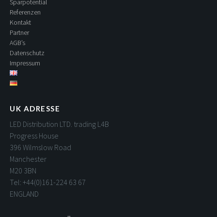
Sparpotential
Referenzen
Kontakt
Partner
AGB’s
Datenschutz
Impressum
UK ADRESSE
LED Distribution LTD. trading L4B
Progress House
396 Wilmslow Road
Manchester
M20 3BN
Tel: +44(0)161-224 63 67
ENGLAND