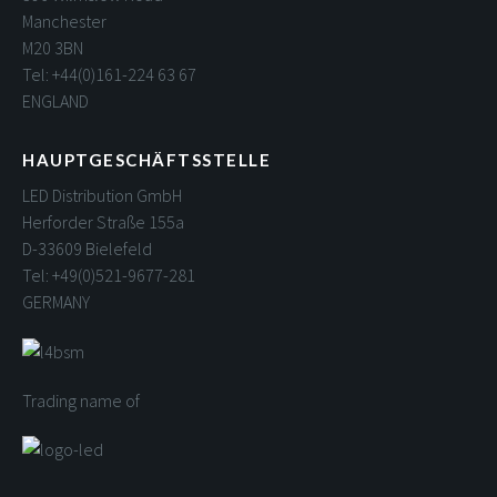
Manchester
M20 3BN
Tel: +44(0)161-224 63 67
ENGLAND
HAUPTGESCHÄFTSSTELLE
LED Distribution GmbH
Herforder Straße 155a
D-33609 Bielefeld
Tel: +49(0)521-9677-281
GERMANY
Trading name of